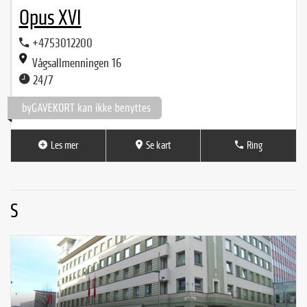
Opus XVI
+4753012200
Vågsallmenningen 16
24/7
Les mer
Se kart
Ring
S