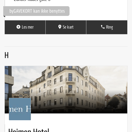
Les mer
Se kart
Ring
H