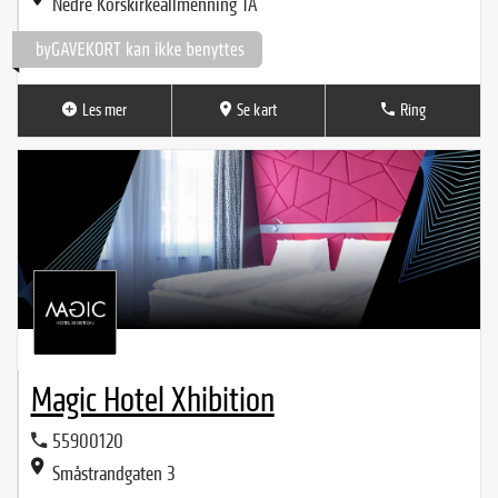
Nedre Korskirkeallmenning 1A
Les mer
Se kart
Ring
Magic Hotel Xhibition
55900120
Småstrandgaten 3