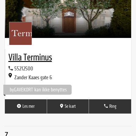
Villa Terminus
55212500
Zander Kaaes gate 6
Les mer
Se kart
Ring
Z