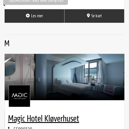
Les mer
Se kart
M
Magic Hotel Kløverhuset