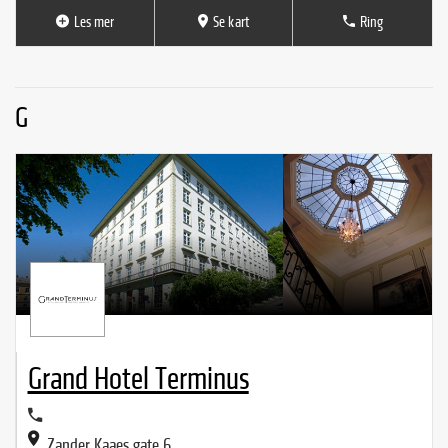
Les mer
Se kart
Ring
G
Grand Hotel Terminus
Zander Kaaes gate 6