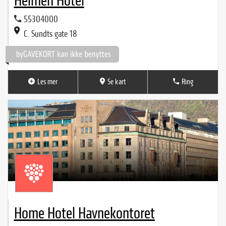
Heimen Hotel
55304000
C. Sundts gate 18
Les mer
Se kart
Ring
Home Hotel Havnekontoret