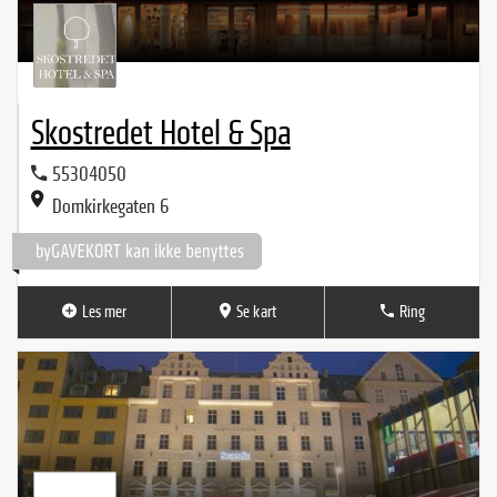
Skostredet Hotel & Spa
55304050
Domkirkegaten 6
Les mer
Se kart
Ring