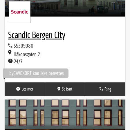
Scandic Bergen City
55309080
Håkonsgaten 2
24/7
Les mer
Se kart
Ring