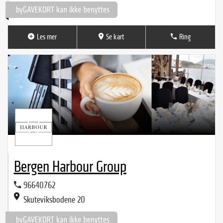
Les mer
Se kart
Ring
Bergen Harbour Group
96640762
Skuteviksbodene 20