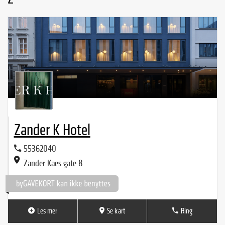
Zander K Hotel
55362040
Zander Kaes gate 8
Les mer
Se kart
Ring