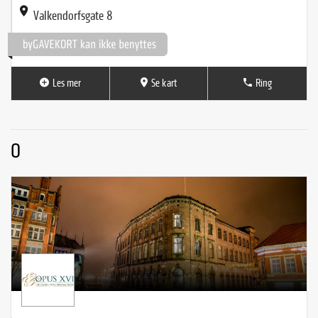
Valkendorfsgate 8
Les mer
Se kart
Ring
O