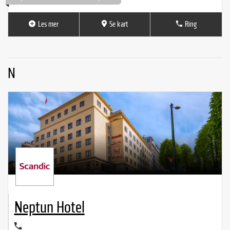
Les mer
Se kart
Ring
N
Neptun Hotel