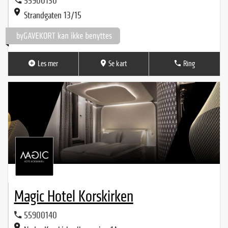
55900130
Strandgaten 13/15
Les mer
Se kart
Ring
Magic Hotel Korskirken
55900140