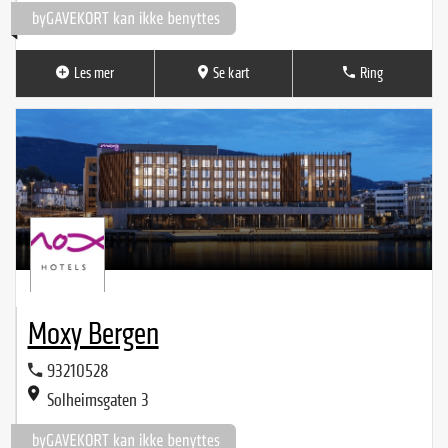
Les mer
Se kart
Ring
Moxy Bergen
93210528
Solheimsgaten 3