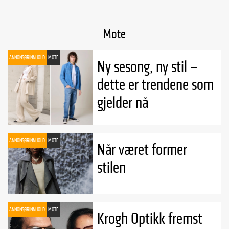
Mote
ANNONSØRINNHOLD
MOTE
Ny sesong, ny stil –
dette er trendene som
gjelder nå
ANNONSØRINNHOLD
MOTE
Når været former
stilen
ANNONSØRINNHOLD
MOTE
Krogh Optikk fremst