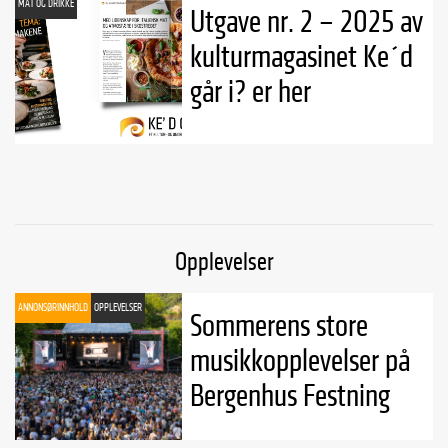
MAT OG DRIKKE
Utgave nr. 2 – 2025 av
kulturmagasinet Ke´d
går i? er her
Opplevelser
ANNONSØRINNHOLD
OPPLEVELSER
Sommerens store
musikkopplevelser på
Bergenhus Festning