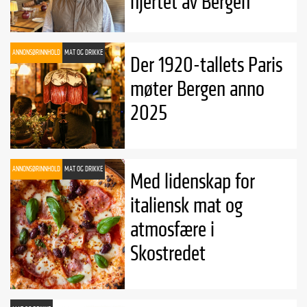
hjertet av Bergen
ANNONSØRINNHOLD
MAT OG DRIKKE
Der 1920-tallets Paris
møter Bergen anno
2025
ANNONSØRINNHOLD
MAT OG DRIKKE
Med lidenskap for
italiensk mat og
atmosfære i
Skostredet