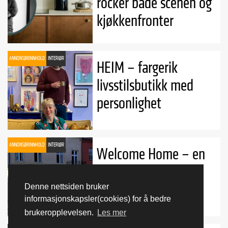
rocker både scenen og
kjøkkenfronter
ANNONSØRINNHOLD
INTERIØR
HEIM – fargerik
livsstilsbutikk med
personlighet
ANNONSØRINNHOLD
INTERIØR
Welcome Home – en
interiøroase i hjertet
av Bergen
Denne nettsiden bruker
informasjonskapsler(cookies) for å bedre
brukeropplevelsen.
Les mer