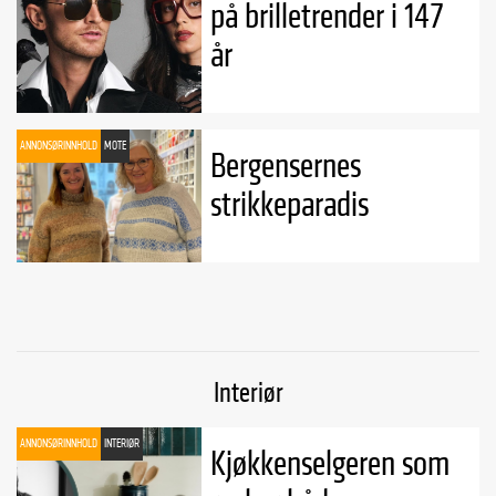
på brilletrender i 147
år
ANNONSØRINNHOLD
MOTE
Bergensernes
strikkeparadis
Interiør
ANNONSØRINNHOLD
INTERIØR
Kjøkkenselgeren som