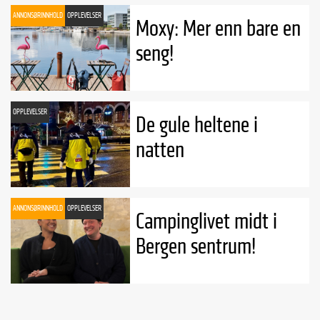
ANNONSØRINNHOLD
OPPLEVELSER
Moxy: Mer enn bare en
seng!
OPPLEVELSER
De gule heltene i
natten
ANNONSØRINNHOLD
OPPLEVELSER
Campinglivet midt i
Bergen sentrum!