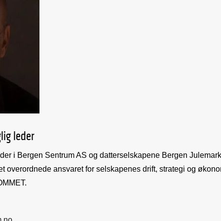
lig leder
g leder i Bergen Sentrum AS og datterselskapene Bergen Julem
overordnede ansvaret for selskapenes drift, strategi og økonom
ROMMET.
m.no