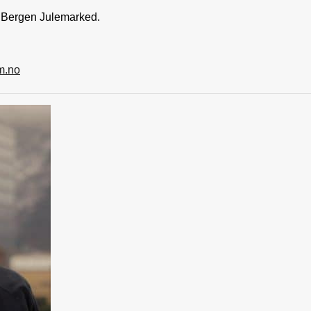
r Bergen Julemarked.
m.no