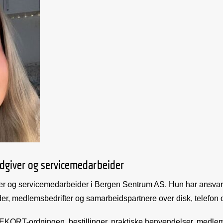
dgiver og servicemedarbeider
r og servicemedarbeider i Bergen Sentrum AS. Hun har ansvar f
der, medlemsbedrifter og samarbeidspartnere over disk, telefon 
KORT-ordningen, bestillinger, praktiske henvendelser, medlemss