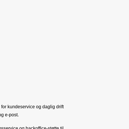
or kundeservice og daglig drift
og e-post.
ervice og backoffice-støtte til