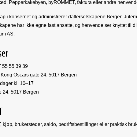
ed, Pepperkakebyen, byROMMET, faktura eller andre henvendels
ap i konsernet og administrerer datterselskapene Bergen Jul
pene har ikke egne fast ansatte, og henvendelser knyttet til 
rum AS.
ser
 55 55 39 39
Kong Oscars gate 24, 5017 Bergen
dager kl. 10–17
e 24, 5017 Bergen
T
p, brukersteder, saldo, bedriftsbestillinger eller praktisk bru
.