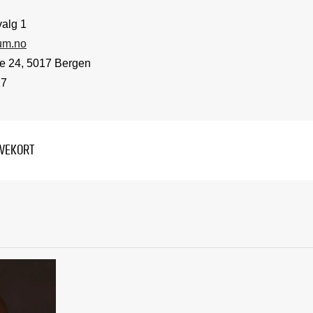
valg 1
um.no
e 24, 5017 Bergen
17
AVEKORT