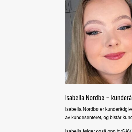
Isabella Nordbø – kunderå
Isabella Nordbø er kunderådgive
av kundesenteret, og bistår kun
Isabella følger også opp byGAVE