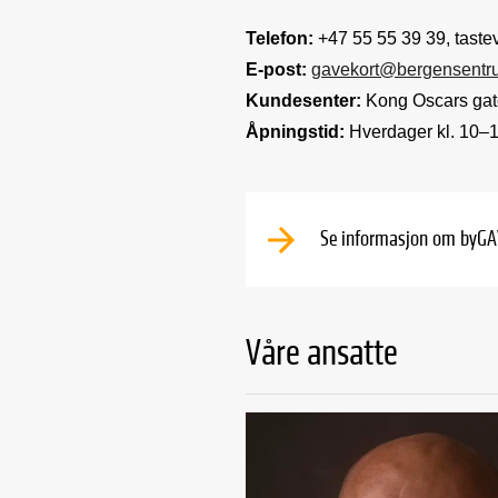
Telefon:
+47 55 55 39 39, taste
E-post:
gavekort@bergensentr
Kundesenter:
Kong Oscars gat
Åpningstid:
Hverdager kl. 10–
Se informasjon om byG
Våre ansatte