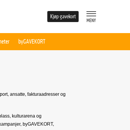
Kjøp gavekort
heter
byGAVEKORT
rt, ansatte, fakturaadresser og
lass, kulturarena og
, kampanjer, byGAVEKORT,