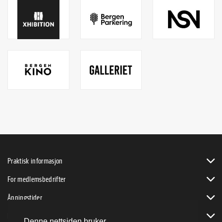
Praktisk informasjon
For medlemsbedrifter
Åpningstider
Bli byVENN
Denne nettsiden bruker