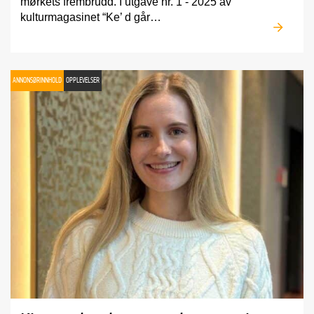
mørkets frembrudd. I utgave nr. 1 - 2025 av
kulturmagasinet “Ke’ d går…
ANNONSØRINNHOLD
OPPLEVELSER