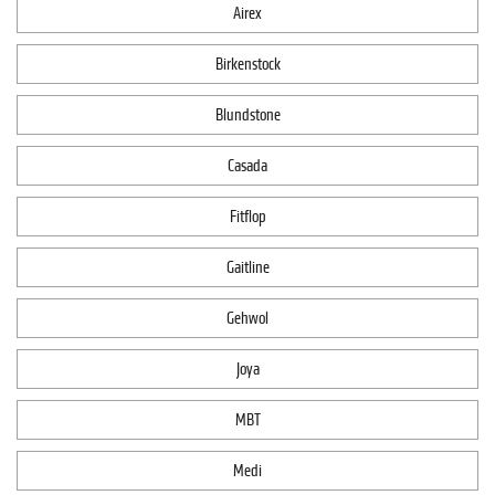
Airex
Birkenstock
Blundstone
Casada
Fitflop
Gaitline
Gehwol
Joya
MBT
Medi