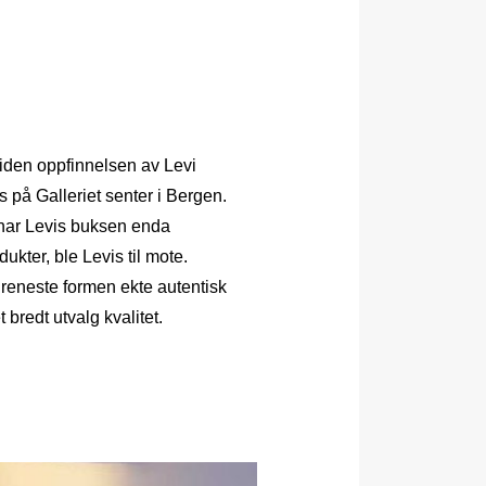
 siden oppfinnelsen av Levi
ss på Galleriet senter i Bergen.
r har Levis buksen enda
kter, ble Levis til mote.
n reneste formen ekte autentisk
bredt utvalg kvalitet.