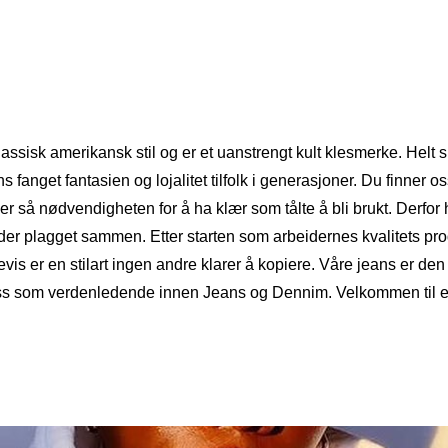
klassisk amerikansk stil og er et uanstrengt kult klesmerke. Helt
s fanget fantasien og lojalitet tilfolk i generasjoner. Du finner o
nder så nødvendigheten for å ha klær som tålte å bli brukt. Derfo
er plagget sammen. Etter starten som arbeidernes kvalitets produ
Levis er en stilart ingen andre klarer å kopiere. Våre jeans er de
 oss som verdenledende innen Jeans og Dennim. Velkommen til et 