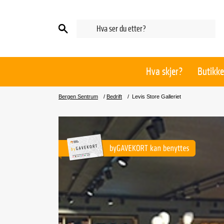
Hva skjer?
Butikke
Bergen Sentrum
/
Bedrift
/
Levis Store Galleriet