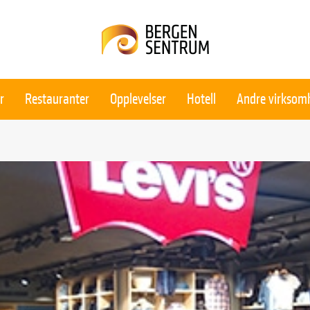
r
Restauranter
Opplevelser
Hotell
Andre virksom