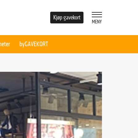
Kjøp gavekort
heter
byGAVEKORT