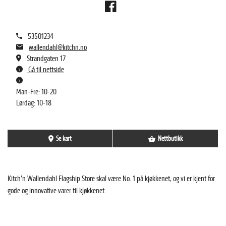
53501234
wallendahl@kitchn.no
Strandgaten 17
Gå til nettside
Man-Fre: 10-20
Lørdag: 10-18
Se kart
Nettbutikk
Kitch’n Wallendahl Flagship Store skal være No. 1 på kjøkkenet, og vi er kjent for
gode og innovative varer til kjøkkenet.