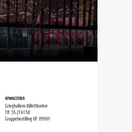
ÅPNINGSTIDER
Grieghallens Billettkontor
Tlf: 55 21 61 50
Gruppebestilling tlf: 09901