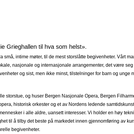
e Grieghallen til hva som helst».
a små, intime møter, til de mest storslåtte begivenheter. Vårt mang
 lokale, nasjonale og internasjonale arrangementer, det være se
venheter og sist, men ikke minst, tilstelninger for barn og unge
lle storstue, og huser Bergen Nasjonale Opera, Bergen Filharm
 opera, historisk orkester og et av Nordens ledende samtidsku
 mennesker i alle aldre, uansett interesser. Vi holder en høy tek
ghet til å tilby det beste på markedet innen gjennomføring av kur
relle begivenheter.