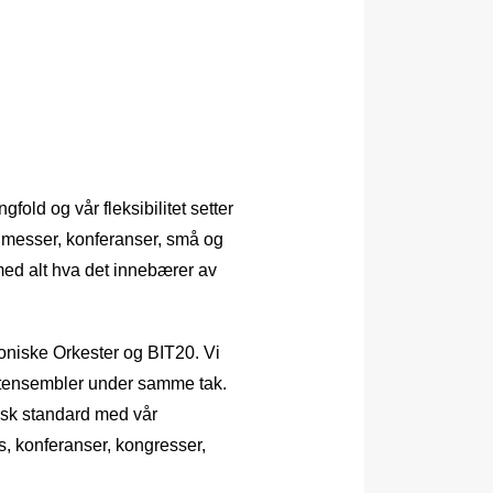
fold og vår fleksibilitet setter
g messer, konferanser, små og
 med alt hva det innebærer av
oniske Orkester og BIT20. Vi
nstensembler under samme tak.
nisk standard med vår
s, konferanser, kongresser,