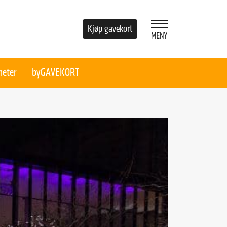
Kjøp gavekort
heter
byGAVEKORT