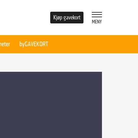
Kjøp gavekort
heter
byGAVEKORT