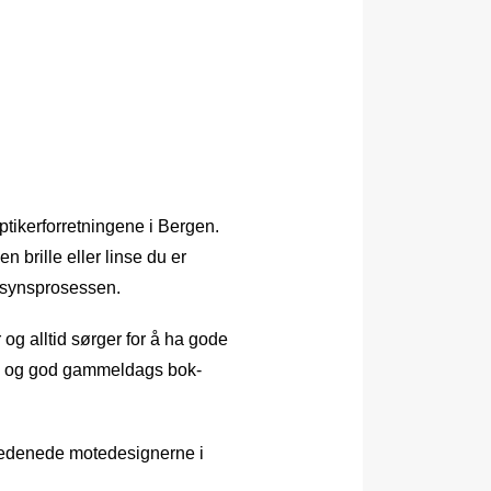
optikerforretningene i Bergen.
n brille eller linse du er
d synsprosessen.
og alltid sørger for å ha gode
ing og god gammeldags bok-
de ledenede motedesignerne i