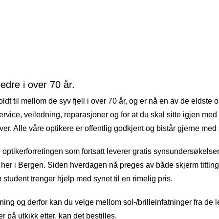
bedre i over 70 år.
ldt til mellom de syv fjell i over 70 år, og er nå en av de eldste 
rvice, veiledning, reparasjoner og for at du skal sitte igjen med e
r. Alle våre optikere er offentlig godkjent og bistår gjerne me
optikerforretingen som fortsatt leverer gratis synsundersøkelser 
n i her i Bergen. Siden hverdagen nå preges av både skjerm titt
 student trenger hjelp med synet til en rimelig pris.
retning og derfor kan du velge mellom sol-/brilleinfatninger fra 
 på utkikk etter, kan det bestilles.