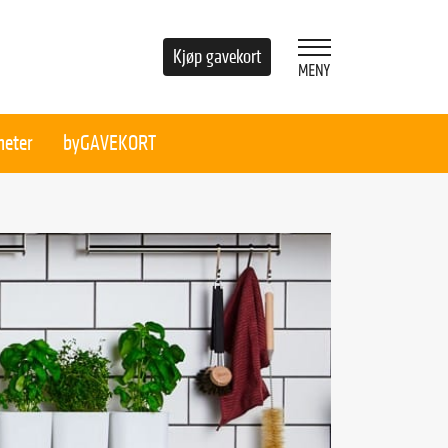
Kjøp gavekort
heter
byGAVEKORT