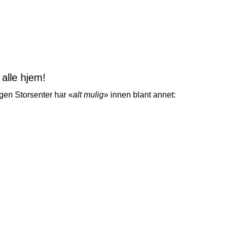
 alle hjem!
gen Storsenter har «
alt mulig
» innen blant annet: