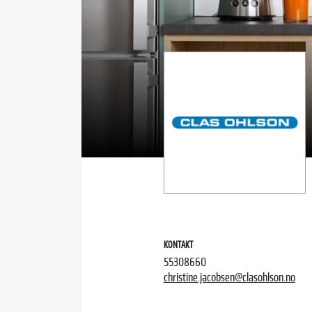
KONTAKT
55308660
christine.jacobsen@clasohlson.no