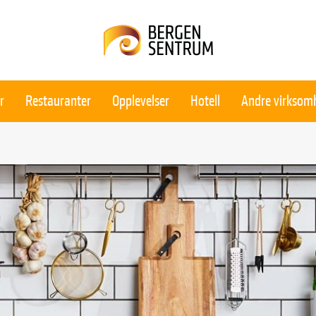
r
Restauranter
Opplevelser
Hotell
Andre virksom