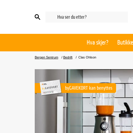
Hva skjer?
Butikke
Bergen Sentrum
/
Bedrift
/
Clas Ohlson