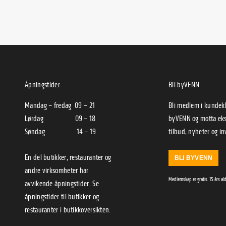
Åpningstider
Bli byVENN
Mandag – fredag 09 – 21
Bli medlem i kunde
Lørdag 09 – 18
byVENN og motta eks
Søndag 14 – 19
tilbud, nyheter og in
En del butikker, restauranter og
BLI BYVENN
andre virksomheter har
Medlemskap er gratis. 15 års al
avvikende åpningstider. Se
åpningstider til
butikker
og
restauranter
i
butikkoversikten
.