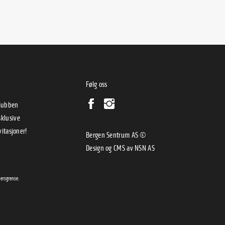
Følg oss
klubben
klusive
vitasjoner!
Bergen Sentrum AS ©
Design og CMS av
NSN AS
dersgrense.