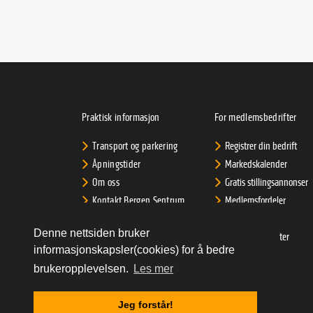
Praktisk informasjon
For medlemsbedrifter
Transport og parkering
Registrer din bedrift
Åpningstider
Markedskalender
Om oss
Gratis stillingsannonser
Kontakt Bergen Sentrum
Medlemsfordeler
AS
Support for
Denne nettsiden bruker
Informasjonskapsler
medlemsbedrifter
informasjonskapsler(cookies) for å bedre
Personvernerklæring
Priser
brukeropplevelsen.
Les mer
LOGG INN
Jeg forstår!