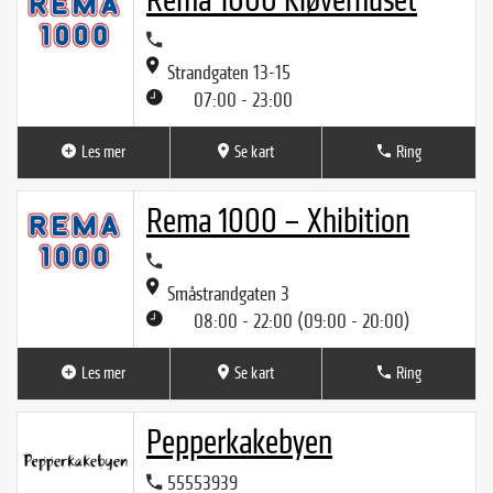
Rema 1000 Kløverhuset
Strandgaten 13-15
07:00 - 23:00
Les mer
Se kart
Ring
Rema 1000 – Xhibition
Småstrandgaten 3
08:00 - 22:00 (09:00 - 20:00)
Les mer
Se kart
Ring
Pepperkakebyen
55553939