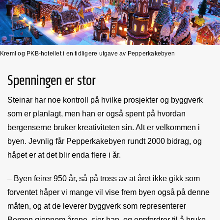
Kreml og PKB-hotellet i en tidligere utgave av Pepperkakebyen
Spenningen er stor
Steinar har noe kontroll på hvilke prosjekter og byggverk
som er planlagt, men han er også spent på hvordan
bergenserne bruker kreativiteten sin. Alt er velkommen i
byen. Jevnlig får Pepperkakebyen rundt 2000 bidrag, og
håpet er at det blir enda flere i år.
– Byen feirer 950 år, så på tross av at året ikke gikk som
forventet håper vi mange vil vise frem byen også på denne
måten, og at de leverer byggverk som representerer
Bergen gjennom årene, sier han, og oppfordrer til å bruke