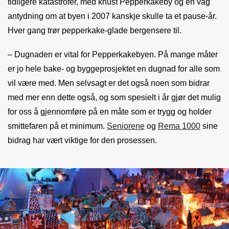
tidligere katastrofer, med knust Pepperkakeby og en vag
antydning om at byen i 2007 kanskje skulle ta et pause-år.
Hver gang trør pepperkake-glade bergensere til.
– Dugnaden er vital for Pepperkakebyen. På mange måter
er jo hele bake- og byggeprosjektet en dugnad for alle som
vil være med. Men selvsagt er det også noen som bidrar
med mer enn dette også, og som spesielt i år gjør det mulig
for oss å gjennomføre på en måte som er trygg og holder
smittefaren på et minimum.
Seniorene
og
Rema 1000
sine
bidrag har vært viktige for den prosessen.