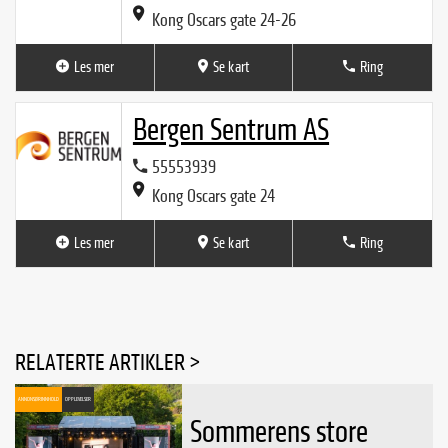
Kong Oscars gate 24-26
Les mer
Se kart
Ring
Bergen Sentrum AS
55553939
Kong Oscars gate 24
Les mer
Se kart
Ring
RELATERTE ARTIKLER >
ANNONSØRINNHOLD
OPPLEVELSER
Sommerens store