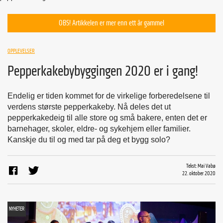
OBS! Artikkelen er mer enn ett år gammel
OPPLEVELSER
Pepperkakebybyggingen 2020 er i gang!
Endelig er tiden kommet for de virkelige forberedelsene til
verdens største pepperkakeby. Nå deles det ut
pepperkakedeig til alle store og små bakere, enten det er
barnehager, skoler, eldre- og sykehjem eller familier.
Kanskje du til og med tar på deg et bygg solo?
Tekst: Mai Vabø
22. oktober 2020
NYHETER