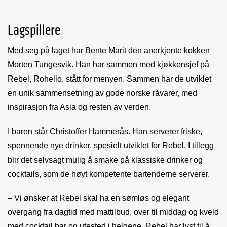
Lagspillere
Med seg på laget har Bente Marit den anerkjente kokken
Morten Tungesvik. Han har sammen med kjøkkensjef på
Rebel, Rohelio, stått for menyen. Sammen har de utviklet
en unik sammensetning av gode norske råvarer, med
inspirasjon fra Asia og resten av verden.
I baren står Christoffer Hammerås. Han serverer friske,
spennende nye drinker, spesielt utviklet for Rebel. I tillegg
blir det selvsagt mulig å smake på klassiske drinker og
cocktails, som de høyt kompetente bartenderne serverer.
– Vi ønsker at Rebel skal ha en sømløs og elegant
overgang fra dagtid med mattilbud, over til middag og kveld
med cocktail bar og utested i helgene. Rebel har lyst til å