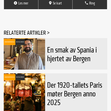
Les mer
Se kart
Ring
RELATERTE ARTIKLER >
ANNONSØRINNHOLD
MAT OG DRIKKE
En smak av Spania i
hjertet av Bergen
ANNONSØRINNHOLD
MAT OG DRIKKE
Der 1920-tallets Paris
møter Bergen anno
2025