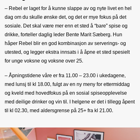
– Rebel er laget for å kunne slappe av og nyte livet en hel
dag om du skulle ønske det, og det er mye fokus på det
sosiale. Det skal være mer enn et sted å “bare” spise og
drikke, forteller daglig leder Bente Marit Sæberg. Hun
håper Rebel blir en god kombinasjon av serverings- og
utested, og legger ekstra innsats i å åpne et sted spesielt
for unge voksne og voksne over 25.
– Åpningstidene våre er fra 11.00 – 23.00 i ukedagene,
med lunsj til kl 18.00, fulgt av en ny meny for ettermiddag
og kveld med hovedfokus på en sosial spiseopplevelse
med deilige drinker og vin til. I helgene er det i tillegg åpent
til kl 02.30, med aldersgrense på 25+ fra kl 21.00.