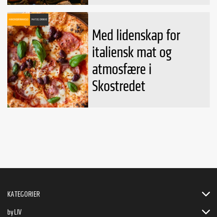
ANNONSØRINNHOLD
MAT OG DRIKKE
Med lidenskap for
italiensk mat og
atmosfære i
Skostredet
KATEGORIER
byLIV