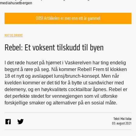
mediahusetbergen
OBS! Artikkelen er mer enn ett år gammel
MAT OG DRIKKE
Rebel: Et voksent tilskudd til byen
I det røde huset på hjørnet i Vaskerelven har ting endelig
begynt å røre på seg. Nå kommer Rebel! Frem til klokken
18 et nytt og avslappet lunsj/brunch-konsept. Men når
kvelden kommer er det tid for å bytte ut sandwicher med
delemeny, og en høykvalitets cocktailbar åpnes. Rebel er
det perfekte stedet for vennegjengen som vil utforske
forskjellige smaker og alternativer på en sosial måte.
Tekst: Mai Vabø
03. august 2021