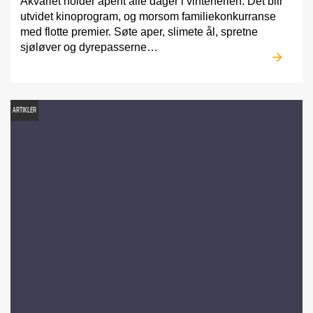
Akvariet holder åpent alle dager i vinterferien. Det blir
utvidet kinoprogram, og morsom familiekonkurranse
med flotte premier. Søte aper, slimete ål, spretne
sjøløver og dyrepasserne…
ARTIKLER