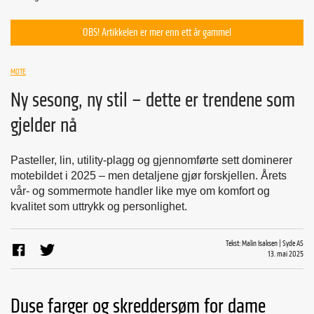
OBS! Artikkelen er mer enn ett år gammel
MOTE
Ny sesong, ny stil – dette er trendene som
gjelder nå
Pasteller, lin, utility-plagg og gjennomførte sett dominerer
motebildet i 2025 – men detaljene gjør forskjellen. Årets
vår- og sommermote handler like mye om komfort og
kvalitet som uttrykk og personlighet.
Tekst: Malin Isaksen | Syde AS
13. mai 2025
Duse farger og skreddersøm for dame