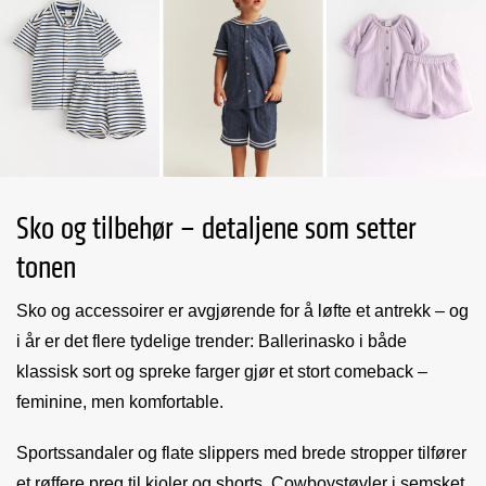
Sko og tilbehør – detaljene som setter
tonen
Sko og accessoirer er avgjørende for å løfte et antrekk – og
i år er det flere tydelige trender: Ballerinasko i både
klassisk sort og spreke farger gjør et stort comeback –
feminine, men komfortable.
Sportssandaler og flate slippers med brede stropper tilfører
et røffere preg til kjoler og shorts. Cowboystøvler i semsket