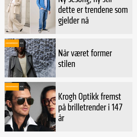
dette er trendene som
gjelder nå
ANNONSØRINNHOLD
MOTE
Når været former
stilen
ANNONSØRINNHOLD
MOTE
Krogh Optikk fremst
på brilletrender i 147
år