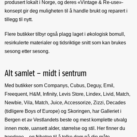
produsert lokalt i Norge, og deres «Vintage & Re-use»-
konsept gir deg muligheten til å handle brukt og reparert i
tillegg til nytt.
Flere butikker tilbyr også plagg laget i økologisk bomull,
resirkulerte materialer og tidsriktige snitt som kan brukes
sesong etter sesong.
Alt samlet – midt i sentrum
Med butikker som Companys, Cubus, Deguy, Emil,
Freequent, H&M, Infinity, Levis Store, Lindex, Livid, Match,
Newbie, Vila, Match, Juice, Accessorize, Zizzi, Decades
(tidligere Boys of Europe) og Skoringen, har Galleriet i
Bergen et av Vestlandets beste og mest komplette utvalg
innen mote, uansett alder, størrelse og stil. Her finner du
trendene – og friheten til å tolke dem på din måte.