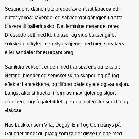
Sesongens damemote preges av en sart fargepalett –
butter yellow, lavendel og salviegrønt går igjen i alt fra
blazere til ballerinasko. Det feminine møter det rene:
Dressede sett med kort blazer og vide bukser gir et
sofistikert uttrykk, men styles gjerne ned med sneakers
eller sandaler for et urbant preg.
Samtidig vokser trenden med transparens og tekstur:
Netting, blonder og semsket skinn skaper lag-på-lag-
effekter i antrekkene, og tilfører både dybde og variasjon.
Langstrakte silhuetter i form av maxikjoler og skjørt
dominerer også gatebildet, gjerne i materialer som lin og
viskose.
Hos butikker som Vila, Deguy, Emil og Companys på
Galleriet finner du plagg som følger disse linjene med