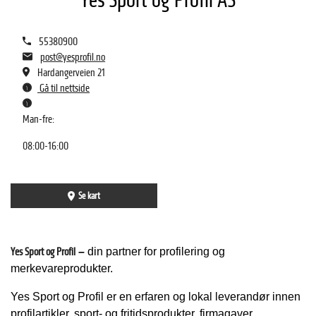
Yes Sport og Profil AS
55380900
post@yesprofil.no
Hardangerveien 21
Gå til nettside
Man-fre:
08:00-16:00
Se kart
Yes Sport og Profil
–
din partner for profilering og
merkevareprodukter.
Yes Sport og Profil er en erfaren og lokal leverandør innen
profilartikler, sport- og fritidsprodukter, firmagaver,