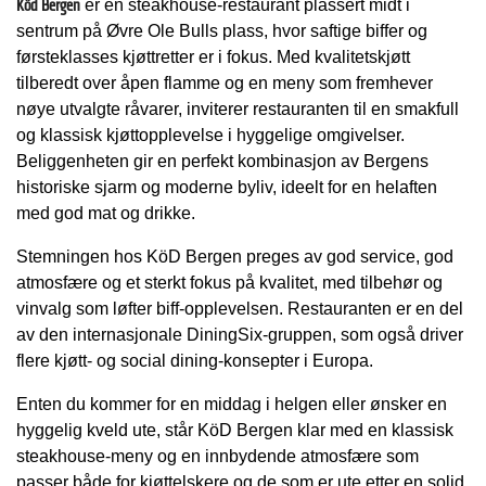
Köd Bergen
er en steakhouse-restaurant plassert midt i
sentrum på Øvre Ole Bulls plass, hvor saftige biffer og
førsteklasses kjøttretter er i fokus. Med kvalitetskjøtt
tilberedt over åpen flamme og en meny som fremhever
nøye utvalgte råvarer, inviterer restauranten til en smakfull
og klassisk kjøttopplevelse i hyggelige omgivelser.
Beliggenheten gir en perfekt kombinasjon av Bergens
historiske sjarm og moderne byliv, ideelt for en helaften
med god mat og drikke.
Stemningen hos KöD Bergen preges av god service, god
atmosfære og et sterkt fokus på kvalitet, med tilbehør og
vinvalg som løfter biff-opplevelsen. Restauranten er en del
av den internasjonale DiningSix-gruppen, som også driver
flere kjøtt- og social dining-konsepter i Europa.
Enten du kommer for en middag i helgen eller ønsker en
hyggelig kveld ute, står KöD Bergen klar med en klassisk
steakhouse-meny og en innbydende atmosfære som
passer både for kjøttelskere og de som er ute etter en solid,