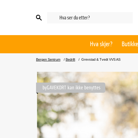
Hva skjer?
Butikke
Bergen Sentrum
/
Bedrift
/
Grevstad & Tvedt VVS AS