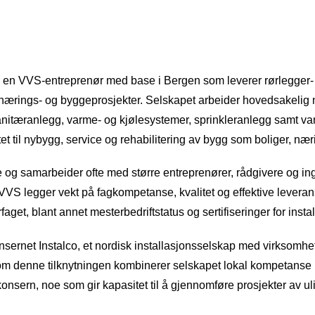
 en VVS-entreprenør med base i Bergen som leverer rørlegger-
e nærings- og byggeprosjekter. Selskapet arbeider hovedsakelig 
anitæranlegg, varme- og kjølesystemer, sprinkleranlegg samt v
tet til nybygg, service og rehabilitering av bygg som boliger, n
e og samarbeider ofte med større entreprenører, rådgivere og in
VS legger vekt på fagkompetanse, kvalitet og effektive leverans
get, blant annet mesterbedriftstatus og sertifiseringer for insta
nsernet Instalco, et nordisk installasjonsselskap med virksomhe
nnom denne tilknytningen kombinerer selskapet lokal kompetans
k konsern, noe som gir kapasitet til å gjennomføre prosjekter av ul