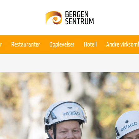
r
Restauranter
Opplevelser
Hotell
Andre virksom