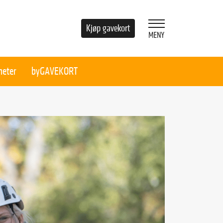
Kjøp gavekort
heter
byGAVEKORT