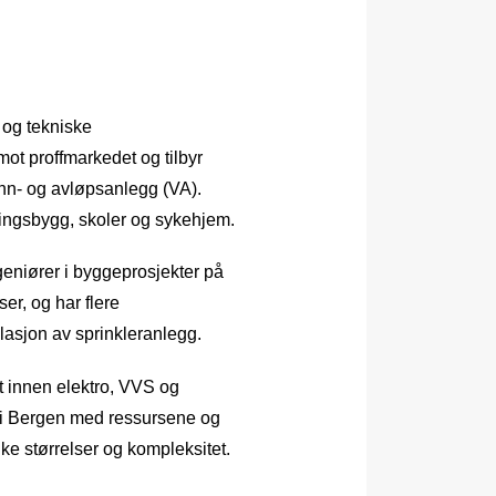
 og tekniske
mot proffmarkedet og tilbyr
ann- og avløpsanlegg (VA).
æringsbygg, skoler og sykehjem.
geniører i byggeprosjekter på
er, og har flere
llasjon av sprinkleranlegg.
t innen elektro, VVS og
e i Bergen med ressursene og
ike størrelser og kompleksitet.