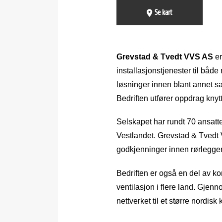
Se kart
Grevstad & Tvedt VVS AS
er
installasjonstjenester til båd
løsninger innen blant annet s
Bedriften utfører oppdrag knyt
Selskapet har rundt 70 ansatt
Vestlandet. Grevstad & Tvedt V
godkjenninger innen rørleggerfa
Bedriften er også en del av ko
ventilasjon i flere land. Gje
nettverket til et større nordis