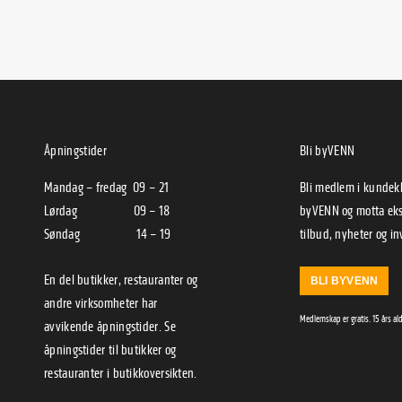
Åpningstider
Bli byVENN
Mandag – fredag 09 – 21
Bli medlem i kunde
Lørdag 09 – 18
byVENN og motta eks
Søndag 14 – 19
tilbud, nyheter og in
En del butikker, restauranter og
BLI BYVENN
andre virksomheter har
Medlemskap er gratis. 15 års al
avvikende åpningstider. Se
åpningstider til
butikker
og
restauranter
i
butikkoversikten
.