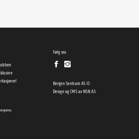
Følg oss
klubben
klusive
vitasjoner!
Bergen Sentrum AS ©
Design og CMS av
NSN AS
dersgrense.