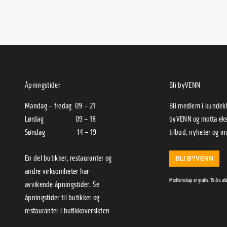
Åpningstider
Bli byVENN
Mandag – fredag 09 – 21
Bli medlem i kunde
Lørdag 09 – 18
byVENN og motta eks
Søndag 14 – 19
tilbud, nyheter og in
En del butikker, restauranter og
BLI BYVENN
andre virksomheter har
Medlemskap er gratis. 15 års al
avvikende åpningstider. Se
åpningstider til
butikker
og
restauranter
i
butikkoversikten
.