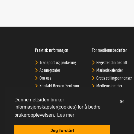
Praktisk informasjon
For medlemsbedrifter
Transport og parkering
Registrer din bedrift
Åpningstider
Markedskalender
Om oss
Gratis stillingsannonser
Kontakt Bergen Sentrum
Medlemsfordeler
AS
Support for
Denne nettsiden bruker
Informasjonskapsler
medlemsbedrifter
informasjonskapsler(cookies) for å bedre
Personvernerklæring
Priser
brukeropplevelsen.
Les mer
LOGG INN
Jeg forstår!