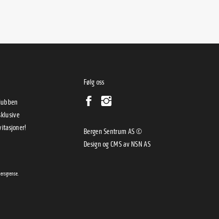
Følg oss
klubben
klusive
vitasjoner!
Bergen Sentrum AS ©
Design og CMS av
NSN AS
dersgrense.